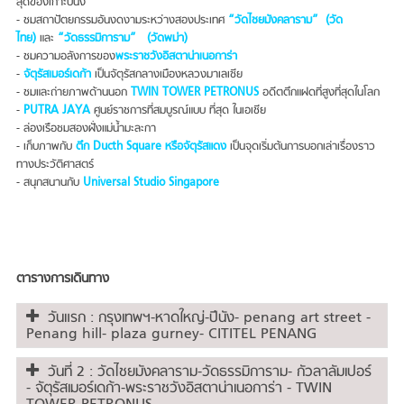
สุดของเกาะปีนัง
- ชมสถาปัตยกรรมอันงดงามระหว่างสองประเทศ
“วัดไชยมังคลาราม” (วัด
ไทย)
และ
“วัดธรรมิการาม” (วัดพม่า)
- ชมความอลังการของ
พระราชวังอิสตาน่าเนอการ่า
-
จัตุรัสเมอร์เดก้า
เป็นจัตุรัสกลางเมืองหลวงมาเลเซีย
- ชมและถ่ายภาพด้านนอก
TWIN TOWER PETRONUS
อดีตตึกแฝดที่สูงที่สุดในโลก
-
PUTRA JAYA
ศูนย์ราชการที่สมบูรณ์แบบ ที่สุด ในเอเชีย
- ล่องเรือชมสองฝั่งแม่น้ำมะละกา
- เก็บภาพกับ
ตึก Ducth Square หรือจัตุรัสแดง
เป็นจุดเริ่มต้นการบอกเล่าเรื่องราว
ทางประวัติศาสตร์
- สนุกสนานกับ
Universal Studio Singapore
ตารางการเดินทาง
วันแรก : กรุงเทพฯ-หาดใหญ่-ปีนัง- penang art street -
Penang hill- plaza gurney- CITITEL PENANG
วันที่ 2 : วัดไชยมังคลาราม-วัดธรรมิการาม- กัวลาลัมเปอร์
- จัตุรัสเมอร์เดก้า-พระราชวังอิสตาน่าเนอการ่า - TWIN