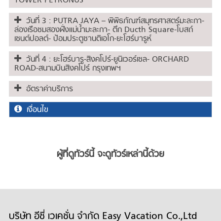
TOWER PETRONUS
วันที่ 3 : PUTRA JAYA – พิพิธภัณฑ์สมุทรศาสตร์มะละกา-
ล่องเรือชมสองฝั่งแม่น้ำมะละกา- ตึก Ducth Square-โบสถ์
เซนต์ปอลต์- ป้อมประตูซานติเอโก-ยะโฮร์บารูห์
วันที่ 4 : ยะโฮร์บารู-สิงคโปร์-ยูนิเวอร์เซล- ORCHARD
ROAD-สนามบินสิงคโปร์ กรุงเทพฯ
อัตราค่าบริการ
เงื่อนไข
ผู้ที่ดูทัวร์นี้ จะดูทัวร์เหล่านี้ด้วย
บริษัท อีซี่ เวเคชั่น จำกัด Easy Vacation Co.,Ltd